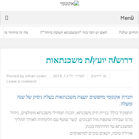
Menu
חיים שלנו?
האם יש דבר כזה “המשכנתא הטובה ביותר”?
מה זה מיחזור משכנתא
דרוש/ה יועץ/ת משכנתאות
in:
דרושים
תאריך:
יולי 13, 2016
ethan coder
Posted by
Leave a comment
חברת אקונומי מחפשים יועצת משכנתאות בעלת ניסיון של שנה
ומעלה.
התפקיד כולל: בניית תיק משכנתא, הכנת תמהילי משכנתא מומלצים, ניהול
מו”מ ועבודה שוטפת מול הבנקים. קשר שוטף עם הלקוחות לאורך תהליך
המשכנתא עד החתימה בבנק.
אווירה טובה, תנאים טובים למתאימים.