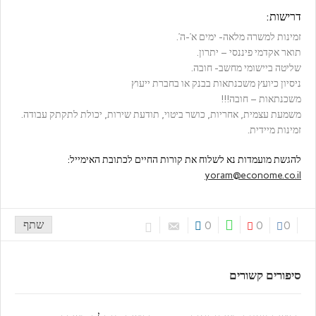
דרישות:
זמינות למשרה מלאה- ימים א’-ה’.
תואר אקדמי פיננסי – יתרון.
שליטה ביישומי מחשב- חובה.
ניסיון כיועץ משכנתאות בבנק או בחברת ייעוץ
משכנתאות – חובה!!!
משמעת עצמית, אחריות, כושר ביטוי, תודעת שירות, יכולת לתקתק עבודה.
זמינות מיידית.
להגשת מועמדות נא לשלוח את קורות החיים לכתובת האימייל:
yoram@econome.co.il
שתף
0
0
0
סיפורים קשורים